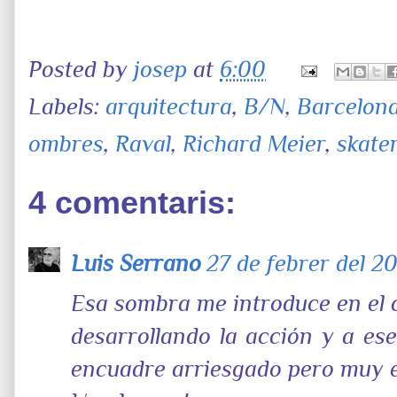
Posted by
josep
at
6:00
Labels:
arquitectura
,
B/N
,
Barcelon
ombres
,
Raval
,
Richard Meier
,
skate
4 comentaris:
Luis Serrano
27 de febrer del 202
Esa sombra me introduce en el 
desarrollando la acción y a ese
encuadre arriesgado pero muy e